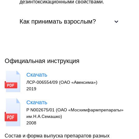
дезинтоксикационными свойствами.
Как принимать взрослым?
Антипеллагрическое средство: 0,1 г (2
таблетки) 2–4 раза в день. Курс лечения 15–
20 дней. При заболеваниях сосудов,
гастрите, неврите: разовая доза от 0,05 до
Официальная инструкция
0,1 г (1–2 таблетки). Курс лечения 1 месяц.
Максимальная суточная доза 0,5 г.
Скачать
ЛСР-006554/09 (ОАО «Авексима»)
2019
Скачать
Р N002675/01 (ОАО «Мосхимфармпрепараты»
им.Н.А.Семашко)
2008
Состав и форма выпуска препаратов разных